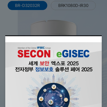
BR-D32032R
BRK1080D-IR30
Closed Circuit Television
BR-D32032R