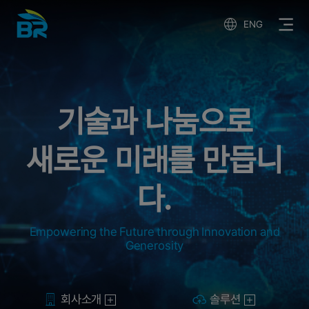
ENG
최첨단 보안
눔으로
통해
를 만듭니
고객의 안전
다.
gh Innovation and
Keep you safe with state-of-
solutions.
회사소개
솔루션